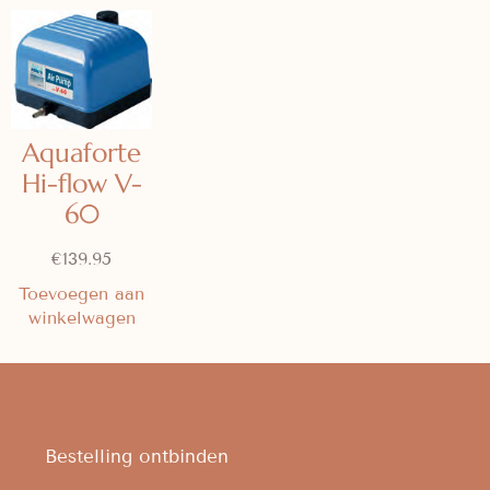
Aquaforte
Hi-flow V-
60
€
139.95
Toevoegen aan
winkelwagen
Bestelling ontbinden