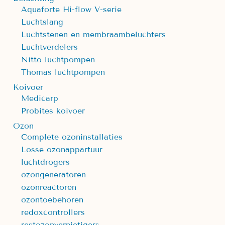
Aquaforte Hi-flow V-serie
Luchtslang
Luchtstenen en membraambeluchters
Luchtverdelers
Nitto luchtpompen
Thomas luchtpompen
Koivoer
Medicarp
Probites koivoer
Ozon
Complete ozoninstallaties
Losse ozonappartuur
luchtdrogers
ozongeneratoren
ozonreactoren
ozontoebehoren
redoxcontrollers
restozonvernietigers