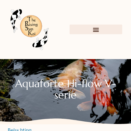
Aquaforte Hi-flow V-
serie
Beluchting