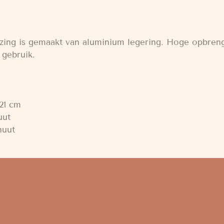
uizing is gemaakt van aluminium legering. Hoge opbren
 gebruik.
 cm
uut
uut