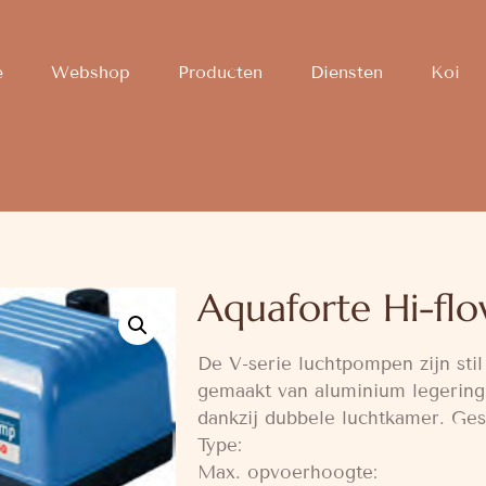
e
Webshop
Producten
Diensten
Koi
Aquaforte Hi-fl
De V-serie luchtpompen zijn stil
gemaakt van aluminium legering
dankzij dubbele luchtkamer. Ges
Type: 
Max. opvoerhoogt