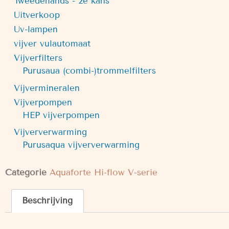
Tweedehands - 2e kans
Uitverkoop
Uv-lampen
vijver vulautomaat
Vijverfilters
Purusaua (combi-)trommelfilters
Vijvermineralen
Vijverpompen
HEP vijverpompen
Vijververwarming
Purusaqua vijververwarming
Categorie
Aquaforte Hi-flow V-serie
Beschrijving