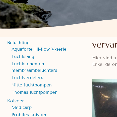
verva
Beluchting
Aquaforte Hi-flow V-serie
Luchtslang
Hier vind 
Luchtstenen en
Enkel de on
membraambeluchters
Luchtverdelers
Nitto luchtpompen
Thomas luchtpompen
Koivoer
Medicarp
Probites koivoer