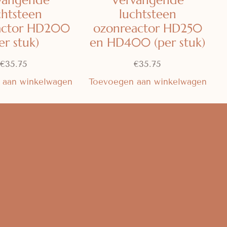
vangende
Vervangende
chtsteen
luchtsteen
actor HD200
ozonreactor HD250
er stuk)
en HD400 (per stuk)
€
35.75
€
35.75
 aan winkelwagen
Toevoegen aan winkelwagen