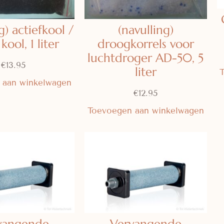
g) actiefkool /
(navulling)
kool, 1 liter
droogkorrels voor
luchtdroger AD-50, 5
€
13.95
liter
 aan winkelwagen
€
12.95
Toevoegen aan winkelwagen