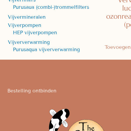
Ver
lu
Purusaua (combi-)trommelfilters
ozonre
Vijvermineralen
(p
Vijverpompen
HEP vijverpompen
Vijververwarming
Toevoegen
Purusaqua vijververwarming
Bestelling ontbinden