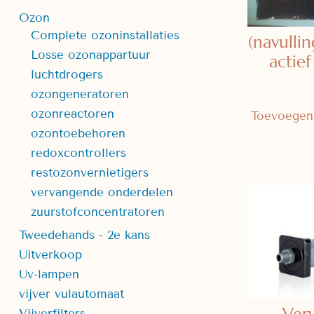
Ozon
Complete ozoninstallaties
(navullin
Losse ozonappartuur
actief 
luchtdrogers
ozongeneratoren
ozonreactoren
Toevoegen
ozontoebehoren
redoxcontrollers
restozonvernietigers
vervangende onderdelen
zuurstofconcentratoren
Tweedehands - 2e kans
Uitverkoop
Uv-lampen
vijver vulautomaat
Vijverfilters