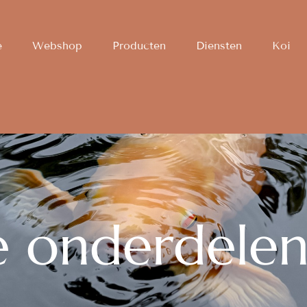
e
Webshop
Producten
Diensten
Koi
e onderdele