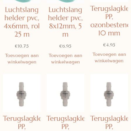
Terugslagkle
Luchtslang
Luchtslang
PP,
helder pvc,
helder pvc,
ozonbestend
4x6mm, rol
8x12mm, 5
10 mm
25 m
m
€
4.95
€
10.75
€
6.95
Toevoegen aan
Toevoegen aan
Toevoegen aan
winkelwagen
winkelwagen
winkelwagen
Terugslagklep
Terugslagklep
Terugslagkle
PP,
PP,
PP,