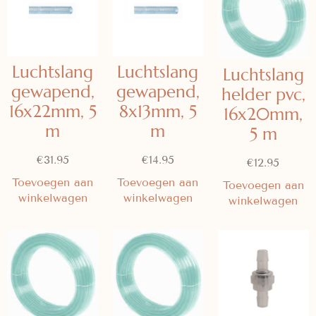
Luchtslang
Luchtslang
Luchtslang
gewapend,
gewapend,
helder pvc,
16x22mm, 5
8x13mm, 5
16x20mm,
m
m
5 m
€
31.95
€
14.95
€
12.95
Toevoegen aan
Toevoegen aan
Toevoegen aan
winkelwagen
winkelwagen
winkelwagen