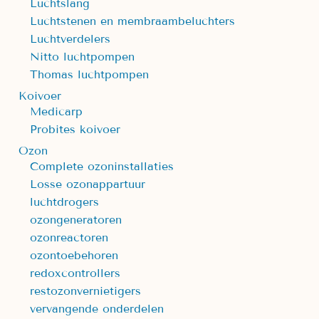
Luchtslang
Luchtstenen en membraambeluchters
Luchtverdelers
Nitto luchtpompen
Thomas luchtpompen
Koivoer
Medicarp
Probites koivoer
Ozon
Complete ozoninstallaties
Losse ozonappartuur
luchtdrogers
ozongeneratoren
ozonreactoren
ozontoebehoren
redoxcontrollers
restozonvernietigers
vervangende onderdelen