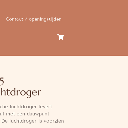
Contact / openingstijden
5
chtdroger
he luchtdroger levert
nuut met een dauwpunt
 De luchtdroger is voorzien