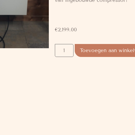
van ingebouwde compressor!
€
2,199.00
Toevoegen aan winke