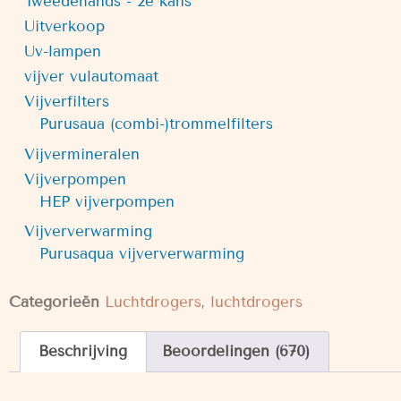
Tweedehands - 2e kans
Uitverkoop
Uv-lampen
vijver vulautomaat
Vijverfilters
Purusaua (combi-)trommelfilters
Vijvermineralen
Vijverpompen
HEP vijverpompen
Vijververwarming
Purusaqua vijververwarming
Categorieën
Luchtdrogers
,
luchtdrogers
Beschrijving
Beoordelingen (670)