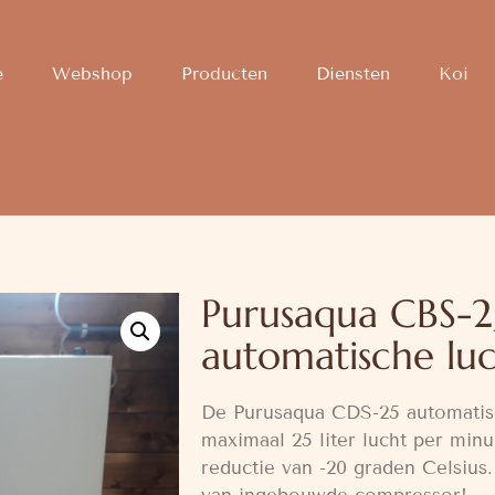
e
Webshop
Producten
Diensten
Koi
Purusaqua CBS-2
automatische lu
De Purusaqua CDS-25 automatisc
maximaal 25 liter lucht per mi
reductie van -20 graden Celsius.