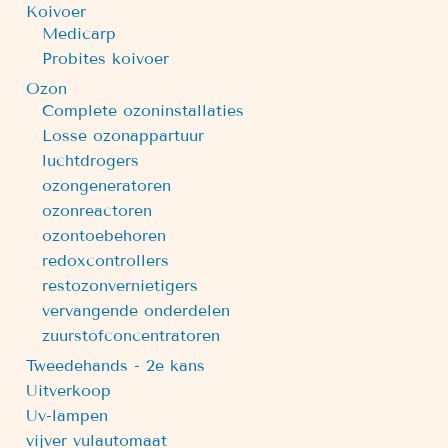
Koivoer
Medicarp
Probites koivoer
Ozon
Complete ozoninstallaties
Losse ozonappartuur
luchtdrogers
ozongeneratoren
ozonreactoren
ozontoebehoren
redoxcontrollers
restozonvernietigers
vervangende onderdelen
zuurstofconcentratoren
Tweedehands - 2e kans
Uitverkoop
Uv-lampen
vijver vulautomaat