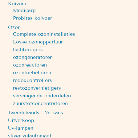
Koivoer
Medicarp
Probites koivoer
Ozon
Complete ozoninstallaties
Losse ozonappartuur
luchtdrogers
ozongeneratoren
ozonreactoren
ozontoebehoren
redoxcontrollers
restozonvernietigers
vervangende onderdelen
zuurstofconcentratoren
Tweedehands - 2e kans
Uitverkoop
Uv-lampen
vijver vulautomaat