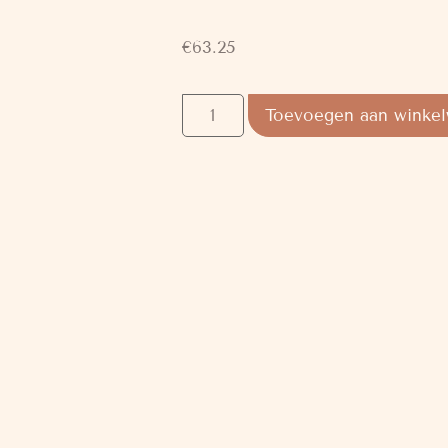
€
63.25
Toevoegen aan winke