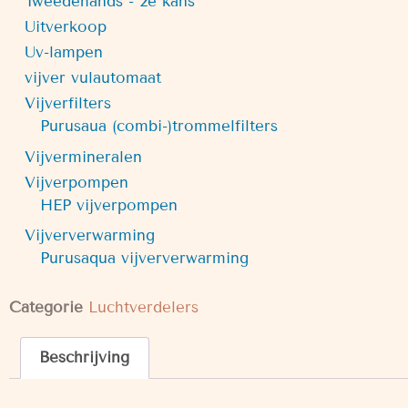
Tweedehands - 2e kans
Uitverkoop
Uv-lampen
vijver vulautomaat
Vijverfilters
Purusaua (combi-)trommelfilters
Vijvermineralen
Vijverpompen
HEP vijverpompen
Vijververwarming
Purusaqua vijververwarming
Categorie
Luchtverdelers
Beschrijving