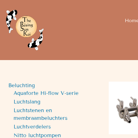
Hom
Beluchting
Aquaforte Hi-flow V-serie
Luchtslang
Luchtstenen en
membraambeluchters
Luchtverdelers
Nitto luchtpompen