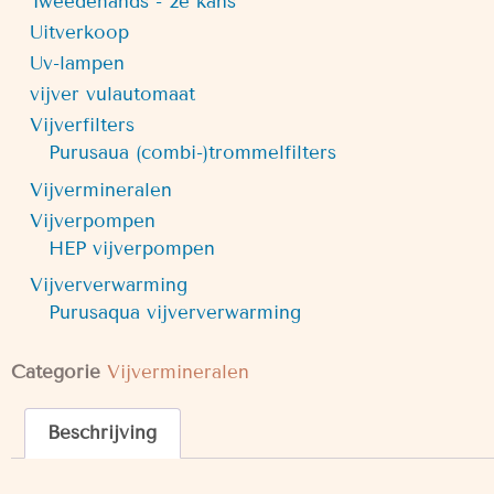
Tweedehands - 2e kans
Uitverkoop
Uv-lampen
vijver vulautomaat
Vijverfilters
Purusaua (combi-)trommelfilters
Vijvermineralen
Vijverpompen
HEP vijverpompen
Vijververwarming
Purusaqua vijververwarming
Categorie
Vijvermineralen
Beschrijving