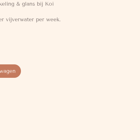
eling & glans bij Koi
er vijverwater per week.
lwagen