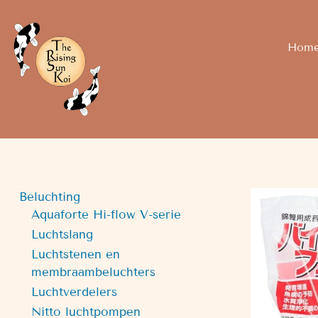
Hom
Beluchting
Aquaforte Hi-flow V-serie
Luchtslang
Luchtstenen en
membraambeluchters
Luchtverdelers
Nitto luchtpompen