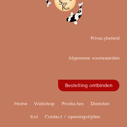
Privacybeleid
Algemene voorwaarden
Bestelling ontbinden
Home
Webshop
Producten
Diensten
Koi
Contact / openingstijden