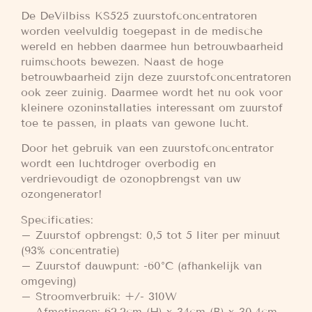
De DeVilbiss KS525 zuurstofconcentratoren
worden veelvuldig toegepast in de medische
wereld en hebben daarmee hun betrouwbaarheid
ruimschoots bewezen. Naast de hoge
betrouwbaarheid zijn deze zuurstofconcentratoren
ook zeer zuinig. Daarmee wordt het nu ook voor
kleinere ozoninstallaties interessant om zuurstof
toe te passen, in plaats van gewone lucht.
Door het gebruik van een zuurstofconcentrator
wordt een luchtdroger overbodig en
verdrievoudigt de ozonopbrengst van uw
ozongenerator!
Specificaties:
– Zuurstof opbrengst: 0,5 tot 5 liter per minuut
(93% concentratie)
– Zuurstof dauwpunt: -60°C (afhankelijk van
omgeving)
– Stroomverbruik: +/- 310W
– Afmetingen: 62.2cm (H) x 34cm (B) x 30.4cm