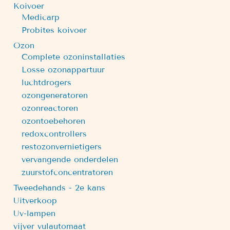
Koivoer
Medicarp
Probites koivoer
Ozon
Complete ozoninstallaties
Losse ozonappartuur
luchtdrogers
ozongeneratoren
ozonreactoren
ozontoebehoren
redoxcontrollers
restozonvernietigers
vervangende onderdelen
zuurstofconcentratoren
Tweedehands - 2e kans
Uitverkoop
Uv-lampen
vijver vulautomaat