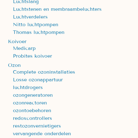
Luchtslang
Luchtstenen en membraambeluchters
Luchtverdelers
Nitto luchtpompen
Thomas luchtpompen
Koivoer
Medicarp
Probites koivoer
Ozon
Complete ozoninstallaties
Losse ozonappartuur
luchtdrogers
ozongeneratoren
ozonreactoren
ozontoebehoren
redoxcontrollers
restozonvernietigers
vervangende onderdelen