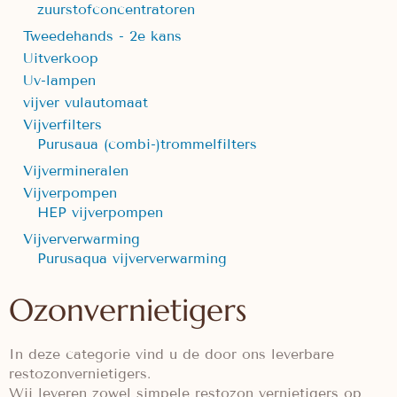
zuurstofconcentratoren
Tweedehands - 2e kans
Uitverkoop
Uv-lampen
vijver vulautomaat
Vijverfilters
Purusaua (combi-)trommelfilters
Vijvermineralen
Vijverpompen
HEP vijverpompen
Vijververwarming
Purusaqua vijververwarming
Ozonvernietigers
In deze categorie vind u de door ons leverbare
restozonvernietigers.
Wij leveren zowel simpele restozon vernietigers op