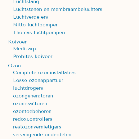
Luchtslang
Luchtstenen en membraambeluchters
Luchtverdelers
Nitto luchtpompen
Thomas luchtpompen
Koivoer
Medicarp
Probites koivoer
Ozon
Complete ozoninstallaties
Losse ozonappartuur
luchtdrogers
ozongeneratoren
ozonreactoren
ozontoebehoren
redoxcontrollers
restozonvernietigers
vervangende onderdelen